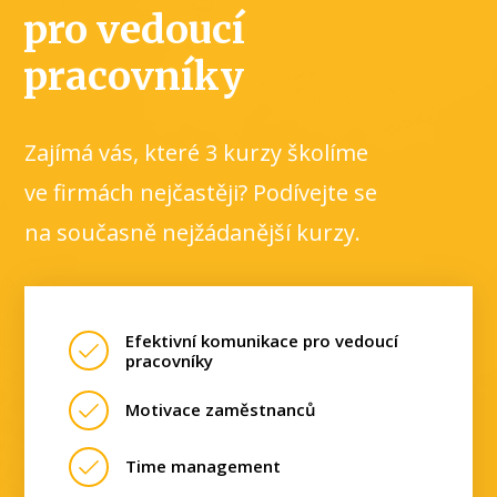
pro vedoucí
pracovníky
Zajímá vás, které 3 kurzy školíme
ve firmách nejčastěji? Podívejte se
na současně nejžádanější kurzy.
Efektivní komunikace pro vedoucí
pracovníky
Motivace zaměstnanců
Time management