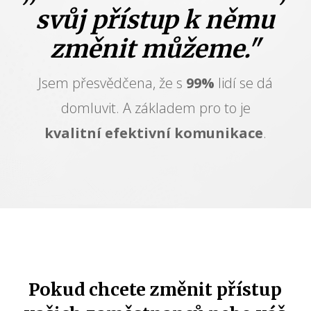
svůj přístup k němu
změnit můžeme."
Jsem přesvědčena, že s
99%
lidí se dá
domluvit. A základem pro to je
kvalitní efektivní komunikace
.
Pokud chcete změnit přístup