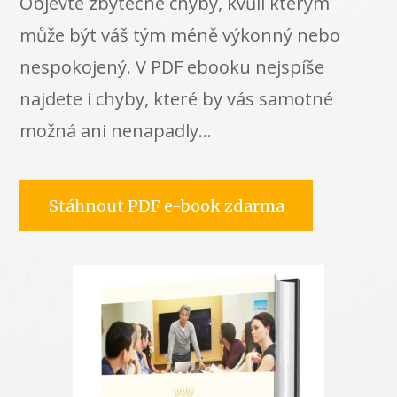
Objevte zbytečné chyby, kvůli kterým
může být váš tým méně výkonný nebo
nespokojený. V PDF ebooku nejspíše
najdete i chyby, které by vás samotné
možná ani nenapadly…
Stáhnout PDF e-book zdarma