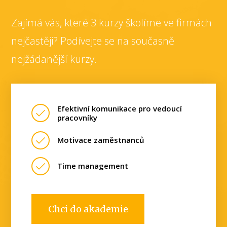
Zajímá vás, které 3 kurzy školíme ve firmách
nejčastěji? Podívejte se na současně
nejžádanější kurzy.
Efektivní komunikace pro vedoucí
pracovníky
Motivace zaměstnanců
Time management
Chci do akademie