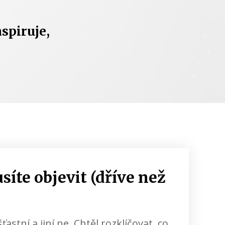
nspiruje,
síte objevit (dříve než
šťastní a jiní ne. Chtěl rozklíčovat, co