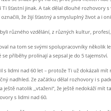
í Ti šťastní jinak. A tak dělal dlouhé rozhovory s v
 označili, že žijí šťastný a smysluplný život a i oni 
 byli různého vzdělání, z různých kultur, profe
oval na tom se svými spolupracovníky několik let 
 se příběhy prolínají a sepsal je do 5 tajemství.
il s lidmi nad 60 let – protože Ti už dokázali mít
ičný nadhled. Ze začátku dělal rozhovory i s pade
a ještě natolik ,,vtaženi“, že ještě nedokáží mít 
ovory s lidmi nad 60.