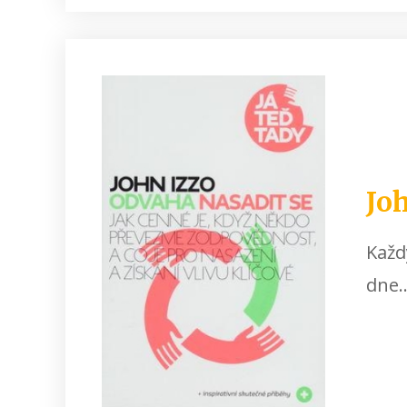
Joh
Každ
dne..