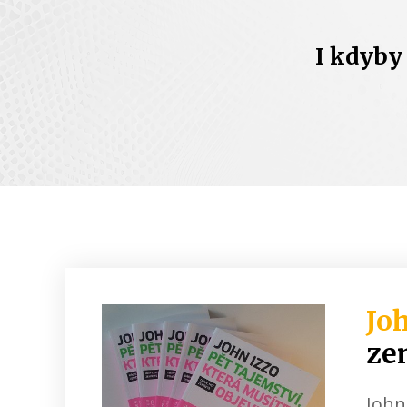
I kdyby 
Joh
ze
John 