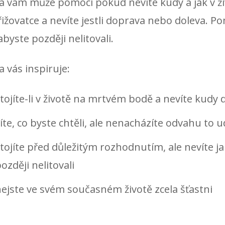
a vám může pomoci pokud nevíte kudy a jak v živ
řižovatce a nevíte jestli doprava nebo doleva.
abyste později nelitovali.
a vás inspiruje:
tojíte-li v životě na mrtvém bodě a nevíte kudy 
íte, co byste chtěli, ale nenacházíte odvahu to u
tojíte před důležitým rozhodnutím, ale nevíte j
ozději nelitovali
ejste ve svém současném životě zcela šťastni