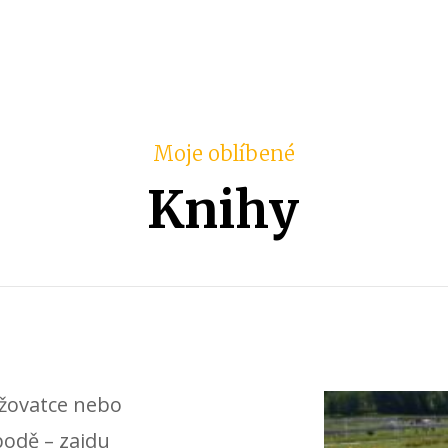
Moje oblíbené
Knihy
ižovatce nebo
bodě – zajdu