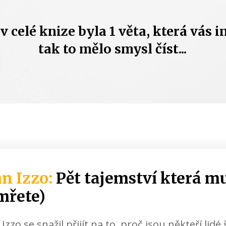
v celé knize byla 1 věta, která vás i
tak to mělo smysl číst...
n Izzo:
Pět tajemství která mu
mřete)
Izzo se snažil přijít na to, proč jsou někteří lidé 