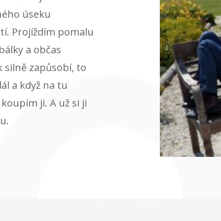
eného úseku
tí. Projíždím pomalu
obálky a občas
k silně zapůsobí, to
ál a když na tu
oupím ji. A už si ji
u.