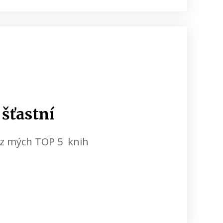
šťastní
a z mých TOP 5 knih