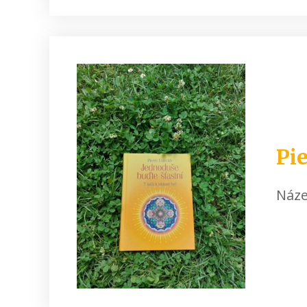
Pi
Náze