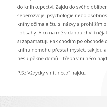
do knihkupectví. Zajdu do svého oblíb
seberozvoje, psychologie nebo osobnos
knihy očima a čtu si názvy a prohlížím 
i obsahy. A co na mě v danou chvíli něja
si zapamatuji. Pak chodím po obchodě d
knihu nemohu přestat myslet, tak jdu a k
nesu pěkně domů – třeba v ní něco najd
P.S.: Vždycky v ní ,,něco“ najdu...