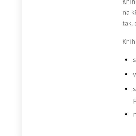
Knih
na k
tak, 
Knih
s
v
s
p
n