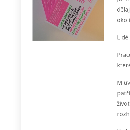
dělaj
okolí
Lidé
Prac
které
Mluv
patř
život
rozh