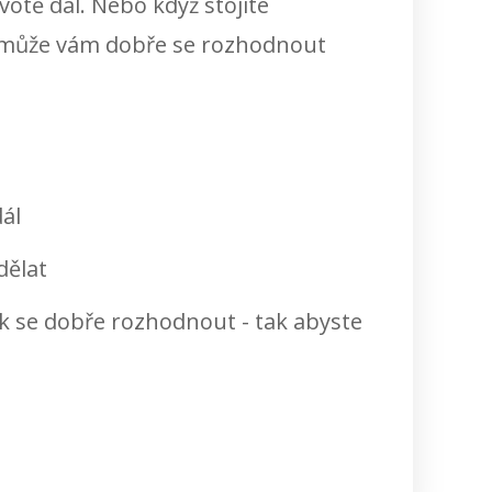
otě dál. Nebo když stojíte
 Pomůže vám dobře se rozhodnout
dál
dělat
ak se dobře rozhodnout - tak abyste