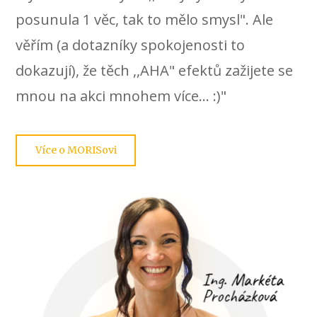
posunula 1 věc, tak to mělo smysl". Ale
věřím (a dotazníky spokojenosti to
dokazují), že těch ,,AHA" efektů zažijete se
mnou na akci mnohem více... :)"
Více o MORISovi